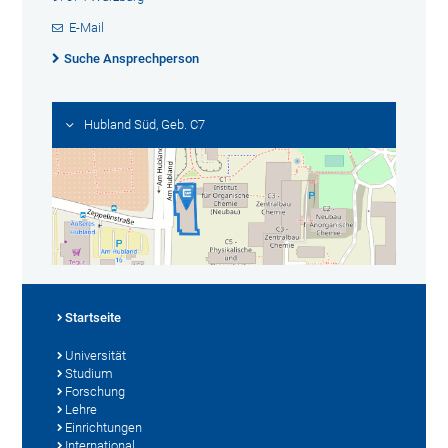
E-Mail
Suche Ansprechperson
Hubland Süd, Geb. C7
Startseite
Universität
Studium
Forschung
Lehre
Einrichtungen
International