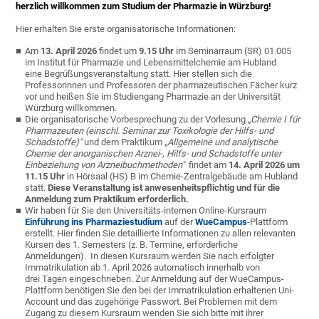
herzlich willkommen zum Studium der Pharmazie in Würzburg!
Hier erhalten Sie erste organisatorische Informationen:
Am
13. April 2026
findet um
9.15 Uhr
im Seminarraum (SR) 01.005
im Institut für Pharmazie und Lebensmittelchemie am Hubland
eine Begrüßungsveranstaltung statt. Hier stellen sich die
Professorinnen und Professoren der pharmazeutischen Fächer kurz
vor und heißen Sie im Studiengang Pharmazie an der Universität
Würzburg willkommen.
Die organisatorische Vorbesprechung zu der Vorlesung „
Chemie I für
Pharmazeuten (einschl. Seminar zur Toxikologie der Hilfs- und
Schadstoffe)"
und dem Praktikum „
Allgemeine und analytische
Chemie der anorganischen Arznei-, Hilfs- und Schadstoffe unter
Einbeziehung von Arzneibuchmethoden"
findet am
14. April 2026 um
11.15 Uhr
in Hörsaal (HS) B
im Chemie-Zentralgebäude am Hubland
statt.
Diese Veranstaltung ist anwesenheitspflichtig und für die
Anmeldung zum Praktikum erforderlich.
Wir haben für Sie den Universitäts-internen Online-Kursraum
Einführung ins Pharmaziestudium
auf der
WueCampus
-Plattform
erstellt. Hier finden Sie detaillierte Informationen zu allen relevanten
Kursen des 1. Semesters (z. B. Termine, erforderliche
Anmeldungen). In diesen Kursraum werden Sie nach erfolgter
Immatrikulation ab 1. April 2026 automatisch innerhalb von
drei Tagen eingeschrieben. Zur Anmeldung auf der WueCampus-
Plattform benötigen Sie den bei der Immatrikulation erhaltenen Uni-
Account und das zugehörige Passwort. Bei Problemen mit dem
Zugang zu diesem Kursraum wenden Sie sich bitte mit ihrer